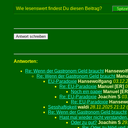
Wie lesenswert findest Du diesen Beitrag?
Antworten:
Re: Wenn der Gastronom Geld braucht
Hansewol
Re: Wenn der Gastronom Geld braucht
Manu
EU-Paradoxie
Hansewolfgang
03.12.
Re: EU-Paradoxie
Manuel [ER]
0
Noch ein paper
Manuel [ER
Re: EU-Paradoxie
Joachim S
03
Re: EU-Paradoxie
Hansewo
Sesshaftigkeit
waldi
28.11.2025 21:12
(
Re: Wenn der Gastronom Geld braucht
Hast mal wieder nicht verstanden.
Oder zu gut?
Joachim S
29
Re: Oder zu blöd und 