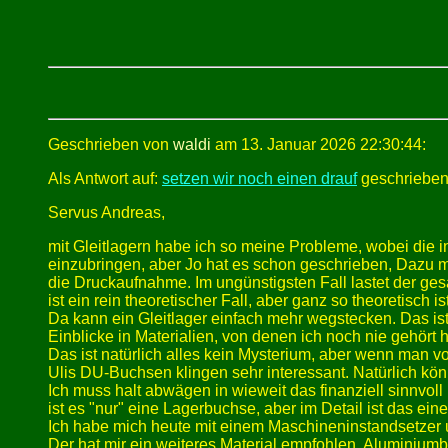
Geschrieben von
waldi
am 13. Januar 2026 22:30:44:
Als Antwort auf:
setzen wir noch einen drauf
geschrieben
Servus Andreas,
mit Gleitlagern habe ich so meine Probleme, wobei die 
einzubringen, aber Jo hat es schon geschrieben, Dazu mus
die Druckaufnahme. Im ungünstigsten Fall lastet der ge
ist ein rein theoretischer Fall, aber ganz so theoretisch i
Da kann ein Gleitlager einfach mehr wegstecken. Das i
Einblicke in Materialien, von denen ich noch nie gehört 
Das ist natürlich alles kein Mysterium, aber wenn man vo
Ulis DU-Buchsen klingen sehr interessant. Natürlich könnte
Ich muss halt abwägen in wieweit das finanziell sinnvoll 
ist es "nur" eine Lagerbuchse, aber im Detail ist das ei
Ich habe mich heute mit einem Maschineninstandsetzer u
Der hat mir ein weiteres Material empfohlen. Aluminiumbr