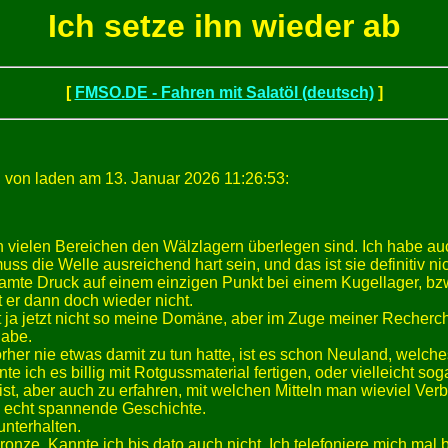
Ich setze ihn wieder ab
[
FMSO.DE - Fahren mit Salatöl (deutsch)
]
 von laden am 13. Januar 2026 11:26:53:
in vielen Bereichen den Wälzlagern überlegen sind. Ich habe au
s die Welle ausreichend hart sein, und das ist sie definitiv ni
samte Druck auf einem einzigen Punkt bei einem Kugellager, bz
st er dann doch wieder nicht.
st ja jetzt nicht so meine Domäne, aber im Zuge meiner Rech
habe.
rher nie etwas damit zu tun hatte, ist es schon Neuland, welches
 ich es billig mit Rotgussmaterial fertigen, oder vielleicht soga
ist, aber auch zu erfahren, mit welchen Mitteln man wieviel Verb
ne echt spannende Geschichte.
nterhalten.
onze. Kannte ich bis dato auch nicht. Ich telefoniere mich mal 