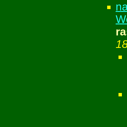
na
We
ra
18