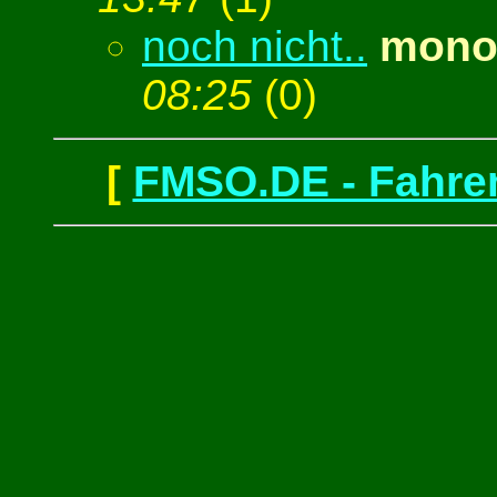
noch nicht..
monop
08:25
(
0)
[
FMSO.DE - Fahren