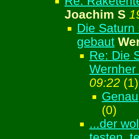
Re: Raketentec
Joachim S
1
Die Saturn 
gebaut
Wer
Re: Die S
Wernher
09:22
(
1)
Genau
(
0)
...der wo
testen, te